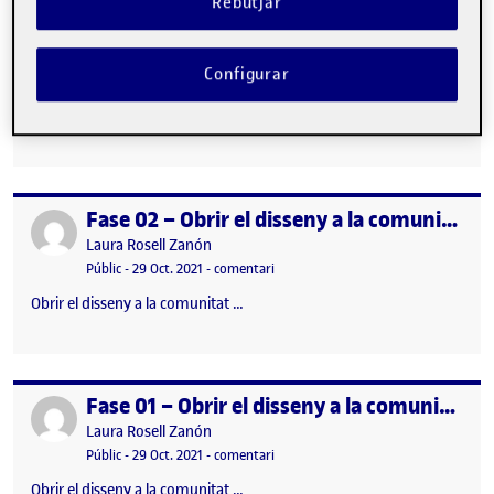
Rebutjar
PAC 3. ETNOGRAFIA PEL DISSENY
Publicat per
Publicat per
Laura Rosell Zanón
Configurar
Visibilitat:
Data de publicació
el PAC 3. ETNOGRAFIA PEL DISSENY
Públic
-
17 Des. 2021
-
comentari
Etnografia pel disseny …
Fase 02 – Obrir el disseny a la comunitat: Compondre el kit de camp
Publicat per
Publicat per
Laura Rosell Zanón
Visibilitat:
Data de publicació
el Fase 02 – Obrir el disseny a la co
Públic
-
29 Oct. 2021
-
comentari
Obrir el disseny a la comunitat …
Fase 01 – Obrir el disseny a la comunitat: definició de la comunitat
Publicat per
Publicat per
Laura Rosell Zanón
Visibilitat:
Data de publicació
el Fase 01 – Obrir el disseny a la comu
Públic
-
29 Oct. 2021
-
comentari
Obrir el disseny a la comunitat …