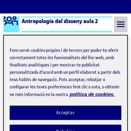
Logo Ágora
Antropologia del disseny aula 2
Saltar al contingut
Fem servir
cookies
pròpies i de tercers per poder-te oferir
Semestre 20211 - Aula 2
Laura Rosell Zanón
correctament totes les funcionalitats del lloc web, amb
finalitats analítiques i per mostrar-te publicitat
Laura Rosell Zanón
personalitzada d'acord amb un perfil elaborat a partir dels
teus hàbits de navegació. Pots acceptar, rebutjar o
configurar les teves preferències fent clic a sota, o obtenir-
PAC 4 – COMPARTIR EL DISSENY
Publicat per
ne més informació en la nostra
política de cookies.
Publicat per
Laura Rosell Zanón
Visibilitat:
Data de publicació
el PAC 4 – COMPARTIR EL DISSENY
Públic
-
12 Gen. 2022
-
comentari
L'antropologia en el disseny. Compartir el disseny …
Acceptar