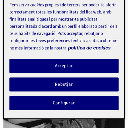
Fem servir
cookies
pròpies i de tercers per poder-te oferir
correctament totes les funcionalitats del lloc web, amb
Fase 01 – Obrir el disseny a la comunitat: definició de la comunitat
Publicat per
finalitats analítiques i per mostrar-te publicitat
Publicat per
Laura Rosell Zanón
personalitzada d'acord amb un perfil elaborat a partir dels
Visibilitat:
Data de publicació
el Fase 01 – Obrir el disseny a la comu
Públic
-
29 Oct. 2021
-
comentari
teus hàbits de navegació. Pots acceptar, rebutjar o
configurar les teves preferències fent clic a sota, o obtenir-
Obrir el disseny a la comunitat …
ne més informació en la nostra
política de cookies.
Acceptar
Aprendre de la comunitat · SOM SOSTRE
Publicat per
Publicat per
Cèlia Ortiz Parella
Visibilitat:
Data de publicació
el Aprendre de la comunitat · SOM S
Públic
-
29 Oct. 2021
-
comentari
Rebutjar
Configurar