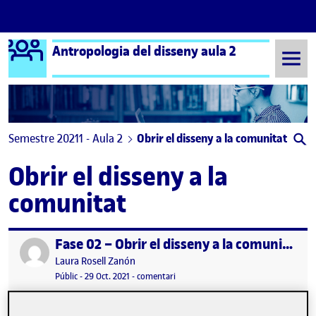
Logo Ágora
Antropologia del disseny aula 2
Saltar al contingut
Semestre 20211 - Aula 2
Obrir el disseny a la comunitat
Obrir el disseny a la
comunitat
Fase 02 – Obrir el disseny a la comunitat: Compondre el kit de camp
Publicat per
Publicat per
Laura Rosell Zanón
Visibilitat:
Data de publicació
el Fase 02 – Obrir el disseny a la co
Públic
-
29 Oct. 2021
-
comentari
Obrir el disseny a la comunitat …