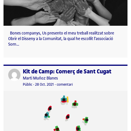
Bones companys, Us presento el meu treball realitzat sobre
Obrir el Disseny a la Comunitat, la qual he escollit l’associació
Som…
Kit de Camp: Comerç de Sant Cugat
Publicat per
Publicat per
Marti Muñoz Blanes
Visibilitat:
Data de publicació
el Kit de Camp: Comerç de Sant Cugat
Públic
-
28 Oct. 2021
-
comentari