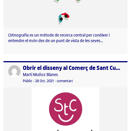
L’etnografia es un mètode de recerca central per conèixer i
entendre el món des de un punt de vista de les seves…
Obrir el disseny al Comerç de Sant Cugat
Publicat per
Publicat per
Marti Muñoz Blanes
Visibilitat:
Data de publicació
el Obrir el disseny al Comerç de Sant 
Públic
-
28 Oct. 2021
-
comentari