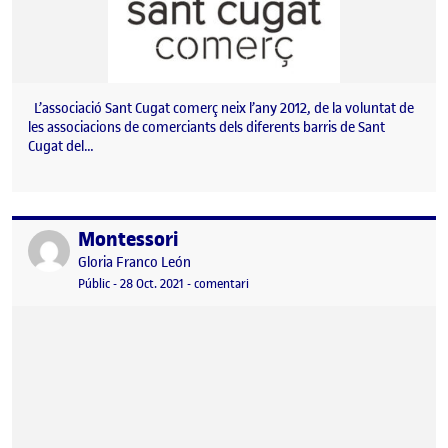
L’associació Sant Cugat comerç neix l’any 2012, de la voluntat de
les associacions de comerciants dels diferents barris de Sant
Cugat del…
Montessori
Publicat per
Publicat per
Gloria Franco León
Visibilitat:
Data de publicació
28 octubre, 2021 3:23 pm
el Montessori
Públic
-
28 Oct. 2021
-
comentari