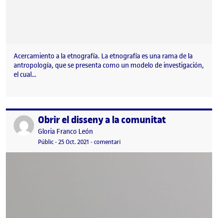
Acercamiento a la etnografía. La etnografía es una rama de la
antropología, que se presenta como un modelo de investigación,
el cual…
Obrir el disseny a la comunitat
Publicat per
Publicat per
Gloria Franco León
Visibilitat:
Data de publicació
28 octubre, 2021 9:07 am
el Obrir el disseny a la comunitat
Públic
-
25 Oct. 2021
-
comentari