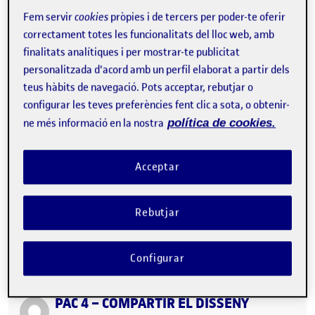
Fem servir
cookies
pròpies i de tercers per poder-te oferir
correctament totes les funcionalitats del lloc web, amb
finalitats analítiques i per mostrar-te publicitat
personalitzada d'acord amb un perfil elaborat a partir dels
teus hàbits de navegació. Pots acceptar, rebutjar o
Bones companys, Us presento el meu treball realitzat a l’última
configurar les teves preferències fent clic a sota, o obtenir-
PAC de l’assignatura d’Antropologia del Disseny. Els resultats
finals han estat…
ne més informació en la nostra
política de cookies.
Acceptar
Compartir el disseny – Comerç de Sant Cugat
Publicat per
Publicat per
Marti Muñoz Blanes
Rebutjar
Visibilitat:
Data de publicació
a Compartir el disseny – Comerç d
Públic
-
12 Gen. 2022
-
3 comentaris
Compartir el disseny …
Configurar
PAC 4 – COMPARTIR EL DISSENY
Publicat per