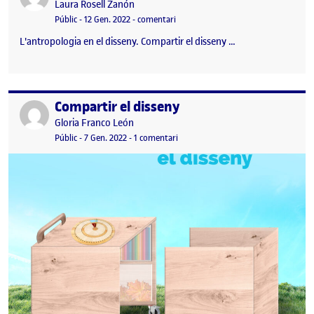
Publicat per
Laura Rosell Zanón
Visibilitat:
Data de publicació
el PAC 4 – COMPARTIR EL DISSENY
Públic
-
12 Gen. 2022
-
comentari
L'antropologia en el disseny. Compartir el disseny …
Compartir el disseny
Publicat per
Publicat per
Gloria Franco León
Visibilitat:
Data de publicació
a Compartir el disseny
Públic
-
7 Gen. 2022
-
1 comentari