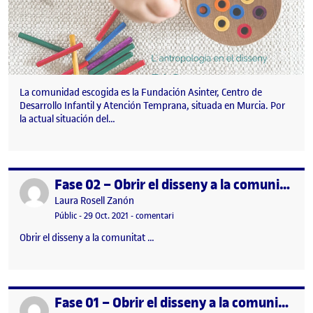
La comunidad escogida es la Fundación Asinter, Centro de
Desarrollo Infantil y Atención Temprana, situada en Murcia. Por
la actual situación del…
Fase 02 – Obrir el disseny a la comunitat: Compondre el kit de camp
Publicat per
Publicat per
Laura Rosell Zanón
Visibilitat:
Data de publicació
el Fase 02 – Obrir el disseny a la co
Públic
-
29 Oct. 2021
-
comentari
Obrir el disseny a la comunitat …
Fase 01 – Obrir el disseny a la comunitat: definició de la comunitat
Publicat per