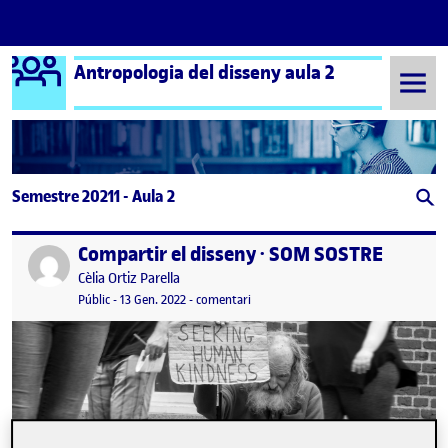
Logo Ágora
Antropologia del disseny aula 2
Saltar al contingut
Semestre 20211 - Aula 2
Compartir el disseny · SOM SOSTRE
Publicat per
Publicat per
Cèlia Ortiz Parella
Visibilitat:
Data de publicació
el Compartir el disseny · SOM SOSTR
Públic
-
13 Gen. 2022
-
comentari