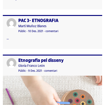
PAC 3- ETNOGRAFIA
Publicat per
Publicat per
Marti Muñoz Blanes
Visibilitat:
Data de publicació
el PAC 3- ETNOGRAFIA
Públic
-
10 Des. 2021
-
comentari
…
Etnografia pel disseny
Publicat per
Publicat per
Gloria Franco León
Visibilitat:
Data de publicació
el Etnografia pel disseny
Públic
-
9 Des. 2021
-
comentari