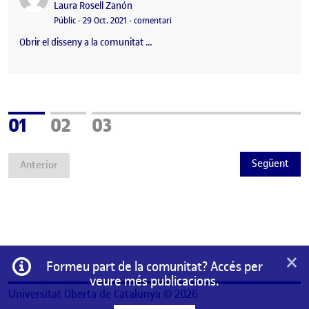
Publicat per
Laura Rosell Zanón
Visibilitat:
Data de publicació
el Fase 01 – Obrir el disseny a la comu
Públic
-
29 Oct. 2021
-
comentari
Obrir el disseny a la comunitat …
Pàgina
Pàgina
Pàgina
01
02
03
Següent
Anterior
×
Informació
Formeu part de la comunitat? Accés per
veure més publicacions.
Universitat Oberta de Catalunya © 2026