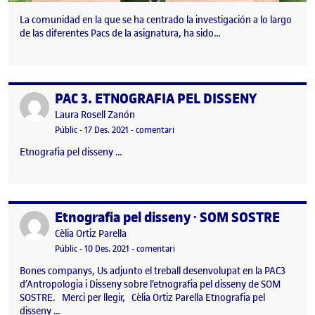
La comunidad en la que se ha centrado la investigación a lo largo
de las diferentes Pacs de la asignatura, ha sido…
PAC 3. ETNOGRAFIA PEL DISSENY
Publicat per
Publicat per
Laura Rosell Zanón
Visibilitat:
Data de publicació
el PAC 3. ETNOGRAFIA PEL DISSENY
Públic
-
17 Des. 2021
-
comentari
Etnografia pel disseny …
Etnografia pel disseny · SOM SOSTRE
Publicat per
Publicat per
Cèlia Ortiz Parella
Visibilitat:
Data de publicació
13 gener, 2022 12:47 am
el Etnografia pel disseny · SOM SOST
Públic
-
10 Des. 2021
-
comentari
Bones companys, Us adjunto el treball desenvolupat en la PAC3
d’Antropologia i Disseny sobre l’etnografia pel disseny de SOM
SOSTRE. Merci per llegir, Cèlia Ortiz Parella Etnografia pel
disseny …