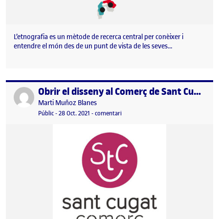
L’etnografia es un mètode de recerca central per conèixer i
entendre el món des de un punt de vista de les seves…
Obrir el disseny al Comerç de Sant Cugat
Publicat per
Publicat per
Marti Muñoz Blanes
Visibilitat:
Data de publicació
el Obrir el disseny al Comerç de Sant 
Públic
-
28 Oct. 2021
-
comentari