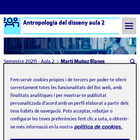
Logo Ágora
Antropologia del disseny aula 2
Saltar al contingut
Semestre 20211 - Aula 2
Marti Muñoz Blanes
Marti Muñoz Blanes
Fem servir
cookies
pròpies i de tercers per poder-te oferir
correctament totes les funcionalitats del lloc web, amb
Compartir el disseny – Comerç de Sant Cugat
finalitats analítiques i per mostrar-te publicitat
Publicat per
personalitzada d'acord amb un perfil elaborat a partir dels
Publicat per
Marti Muñoz Blanes
Visibilitat:
Data de publicació
a Compartir el disseny – Comerç d
Públic
-
12 Gen. 2022
-
3 comentaris
teus hàbits de navegació. Pots acceptar, rebutjar o
configurar les teves preferències fent clic a sota, o obtenir-
Compartir el disseny …
ne més informació en la nostra
política de cookies.