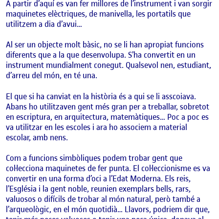
A partir d’aquí es van fer millores de l’instrument i van sorgir
maquinetes elèctriques, de manivella, les portatils que
utilitzem a dia d’avui…
Al ser un objecte molt bàsic, no se li han apropiat funcions
diferents que a la que desenvolupa. S’ha convertit en un
instrument mundialment conegut. Qualsevol nen, estudiant,
d’arreu del món, en té una.
El que si ha canviat en la història és a qui se li asscoiava.
Abans ho utilitzaven gent més gran per a treballar, sobretot
en escriptura, en arquitectura, matemàtiques… Poc a poc es
va utilitzar en les escoles i ara ho associem a material
escolar, amb nens.
Com a funcions simbòliques podem trobar gent que
col·lecciona maquinetes de fer punta. El col·leccionisme es va
convertir en una forma d’oci a l’Edat Moderna. Els reis,
l’Església i la gent noble, reunien exemplars bells, rars,
valuosos o difícils de trobar al món natural, però també a
l’arqueològic, en el món quotidià… Llavors, podriem dir que,