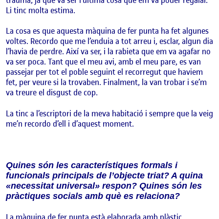
Li tinc molta estima.
La cosa es que aquesta màquina de fer punta ha fet algunes
voltes. Recordo que me l’enduia a tot arreu i, esclar, algun dia
l’havia de perdre. Així va ser, i la rabieta que em va agafar no
va ser poca. Tant que el meu avi, amb el meu pare, es van
passejar per tot el poble seguint el recorregut que haviem
fet, per veure si la trovaben. Finalment, la van trobar i se’m
va treure el disgust de cop.
La tinc a l’escriptori de la meva habitació i sempre que la veig
me’n recordo d’ell i d’aquest moment.
Quines són les característiques formals i
funcionals principals de l’objecte triat? A quina
«necessitat universal» respon? Quines són les
pràctiques socials amb què es relaciona?
La màquina de fer punta està elaborada amb plàstic,