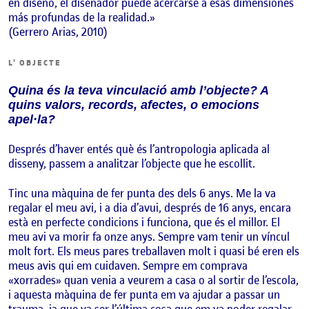
en diseño, el diseñador puede acercarse a esas dimensiones
más profundas de la realidad.»
(Gerrero Arias, 2010)
L’ OBJECTE
Quina és la teva vinculació amb l’objecte? A
quins valors, records, afectes, o emocions
apel·la?
Després d’haver entés què és l’antropologia aplicada al
disseny, passem a analitzar l’objecte que he escollit.
Tinc una màquina de fer punta des dels 6 anys. Me la va
regalar el meu avi, i a dia d’avui, després de 16 anys, encara
està en perfecte condicions i funciona, que és el millor. El
meu avi va morir fa onze anys. Sempre vam tenir un víncul
molt fort. Els meus pares treballaven molt i quasi bé eren els
meus avis qui em cuidaven. Sempre em comprava
«xorrades» quan venia a veurem a casa o al sortir de l’escola,
i aquesta màquina de fer punta em va ajudar a passar un
trauma, ja que va ser l’última cosa que em va poder regalar.