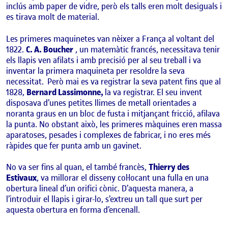
inclús amb paper de vidre, però els talls eren molt desiguals i
es tirava molt de material.
Les primeres maquinetes van nèixer a França al voltant del
1822.
C. A. Boucher
, un matemàtic francés, necessitava tenir
els llapis ven afilats i amb precisió per al seu treball i va
inventar la primera maquineta per resoldre la seva
necessitat. Però mai es va registrar la seva patent fins que al
1828,
Bernard Lassimonne,
la va registrar. El seu invent
disposava d’unes petites llimes de metall orientades a
noranta graus en un bloc de fusta i mitjançant fricció, afilava
la punta. No obstant això, les primeres màquines eren massa
aparatoses, pesades i complexes de fabricar, i no eres més
ràpides que fer punta amb un gavinet.
No va ser fins al quan, el també francès,
Thierry des
Estivaux
, va millorar el disseny col·locant una fulla en una
obertura lineal d’un orifici cònic. D’aquesta manera, a
l’introduir el llapis i girar-lo, s’extreu un tall que surt per
aquesta obertura en forma d’encenall.