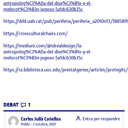
antropolog%C3%ADa-del-dise%C3%B1o-y-el-
melocot%C3%B3n-jugoso-5a1dc630b35c
https://ddd.uab.cat/pub/periferia/periferia_a2010n13/188589
https://crossculturalchairs.com/
https://medium.com/@idrealdesign/la-
antropolog%C3%ADa-del-dise%C3%B1o-y-el-
melocot%C3%B3n-jugoso-5a1dc630b35c
https://ra.biblioteca.uoc.edu/prestatgeries/articles/protegi
CONTRIBUTIONS
EL L’ANTROPOLOGIA EN EL DISSENY
DEBAT
1
says:
Carles Julià Cañellas
Entra per respondre
Visibilitat:
Públic
2 octubre, 2021