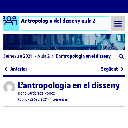
Logo Ágora
Antropologia del disseny aula 2
Saltar al contingut
Semestre 20211 - Aula 2
L’antropologia en el disseny
Navegació d'entrades
: Benvinguts i benvingudes!
: PA
Anterior
Següent
L’antropologia en el disseny
Publicat per
Publicat per
Irene Gutiérrez Ponce
Visibilitat:
Data de publicació
6 octubre, 2021 5:43 pm
a L’antropologia en el disseny
Públic
-
22 Set. 2021
-
1 comentari