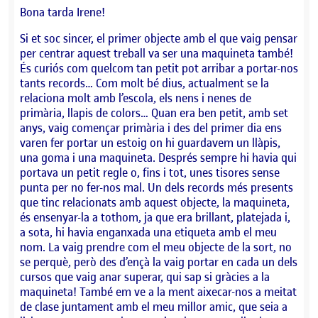
Bona tarda Irene!
Si et soc sincer, el primer objecte amb el que vaig pensar
per centrar aquest treball va ser una maquineta també!
És curiós com quelcom tan petit pot arribar a portar-nos
tants records… Com molt bé dius, actualment se la
relaciona molt amb l’escola, els nens i nenes de
primària, llapis de colors… Quan era ben petit, amb set
anys, vaig començar primària i des del primer dia ens
varen fer portar un estoig on hi guardavem un llàpis,
una goma i una maquineta. Després sempre hi havia qui
portava un petit regle o, fins i tot, unes tisores sense
punta per no fer-nos mal. Un dels records més presents
que tinc relacionats amb aquest objecte, la maquineta,
és ensenyar-la a tothom, ja que era brillant, platejada i,
a sota, hi havia enganxada una etiqueta amb el meu
nom. La vaig prendre com el meu objecte de la sort, no
se perquè, però des d’ençà la vaig portar en cada un dels
cursos que vaig anar superar, qui sap si gràcies a la
maquineta! També em ve a la ment aixecar-nos a meitat
de clase juntament amb el meu millor amic, que seia a