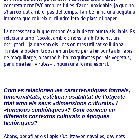
concretament PVC amb les fulles d’acer inoxidable, ja que no
s’han oxidat amb el pas del temps. També hi ha una pegatina
impresa que cobreix el cilindre feta de plàstic i paper.
La necessitat a la que respon és a la de fer punta als llapis. Es
relaciona amb l’escola, amb els nens, amb l’oficina, un
escriptori… ja que són els llocs on més utilitat se li dona.
També la podem trobar en un bany per a fer punta als llapis
de maquillatge, o també hi ha maquinetes per als vegetals,
per a que les «virutes» tinguin una forma espiral.
Com es relacionen les característiques formals,
funcionalitats, estètica i usabilitat de l’objecte
triat amb els seus «dimensions culturals» i
«funcions simbòliques»? Com canvien en
diferents contextos culturals o èpoques
històriques?
Abans, per afilar els llapis s’utilitzaven navalles, gavinets i