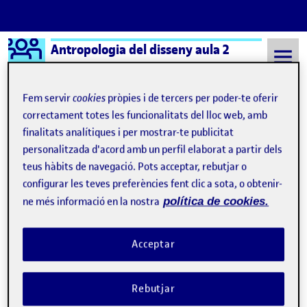
Logo Ágora
Antropologia del disseny aula 2
Saltar al contingut
Fem servir
cookies
pròpies i de tercers per poder-te oferir
correctament totes les funcionalitats del lloc web, amb
finalitats analítiques i per mostrar-te publicitat
Semestre 20211 - Aula 2
2 Octubre, 2021
personalitzada d'acord amb un perfil elaborat a partir dels
2 Octubre, 2021
teus hàbits de navegació. Pots acceptar, rebutjar o
configurar les teves preferències fent clic a sota, o obtenir-
ne més informació en la nostra
política de cookies.
Joc d´objectes
Publicat per
Publicat per
Gloria Franco León
Visibilitat:
Data de publicació
2 octubre, 2021 10:13 pm
a Joc d´objectes
Públic
-
2 Oct. 2021
-
2 comentaris
Acceptar
Rebutjar